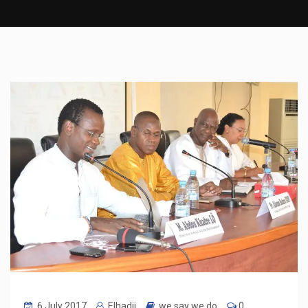
6 July 2017
Elhadji
we say we do
0